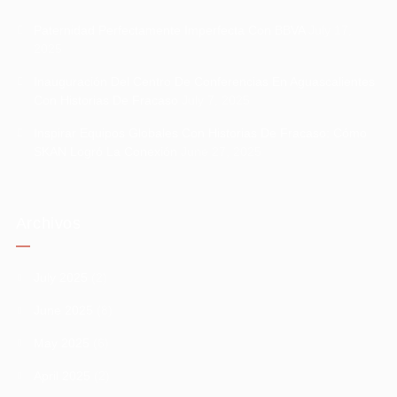
Paternidad Perfectamente Imperfecta Con BBVA
July 17,
2025
Inauguración Del Centro De Conferencias En Aguascalientes
Con Historias De Fracaso
July 7, 2025
Inspirar Equipos Globales Con Historias De Fracaso: Cómo
SKAN Logró La Conexión
June 27, 2025
Archivos
July 2025
(2)
June 2025
(8)
May 2025
(6)
April 2025
(2)